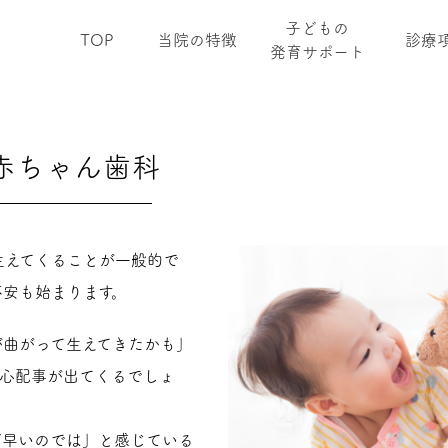
子どもの
TOP
当院の特徴
診療
発育サポート
赤ちゃん歯科
生えてくることが一般的で
不安も始まります。
が曲がって生えてきたかも」
な心配事が出てくるでしょ
だ早いのでは」と感じている