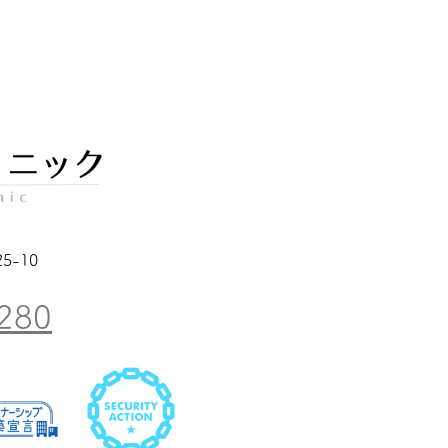
5-10
280