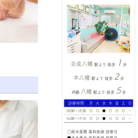
1
京成八幡
駅より 徒歩
分
2
本八幡
駅より 徒歩
分
5
八幡
JR線
駅より 徒歩
分
診療時間
月
火
水
木
金
土
日
10:00～12:30
〇
〇
●
〇
〇
〇
－
14:00～17:15
〇
〇
●
〇
〇
〇
－
○鈴木菜穂 歯科医師 診察日
●並木重光 歯科医師 診察日