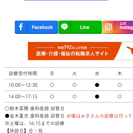
診療受付時間
月
火
水
木
10:00～12:30
〇
〇
●
〇
14:00～17:15
〇
〇
●
〇
○鈴木菜穂 歯科医師 診察日
●並木重光 歯科医師 診察日
水曜はお子さんの診療は行って
※土曜は、16:15までの診療
【休診日】日・祝