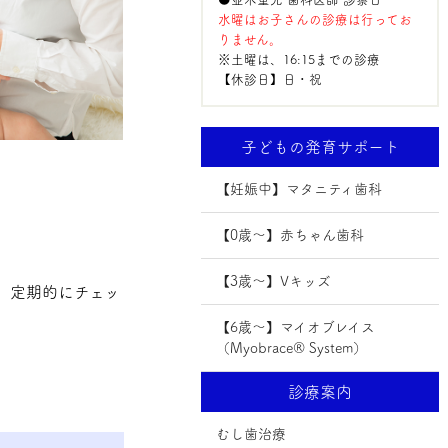
水曜はお子さんの診療は行ってお
りません。
※土曜は、16:15までの診療
【休診日】日・祝
子どもの発育サポート
【妊娠中】マタニティ歯科
【0歳～】赤ちゃん歯科
【3歳～】Vキッズ
、定期的にチェッ
【6歳～】マイオブレイス
（Myobrace® System）
診療案内
むし歯治療