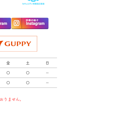
金
土
日
〇
〇
－
〇
〇
－
おりません。