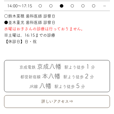
14:00～17:15
〇
〇
●
〇
〇
〇
－
○鈴木菜穂 歯科医師 診察日
●並木重光 歯科医師 診察日
水曜はお子さんの診療は行っておりません。
※土曜は、16:15までの診療
【休診日】日・祝
京成八幡
1
京成電鉄
駅より徒歩
分
本八幡
2
都営新宿線
駅より徒歩
分
八幡
5
JR線
駅より徒歩
分
詳しいアクセス⇒