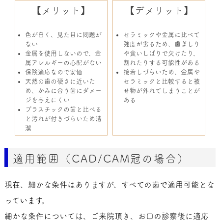
【メリット】
【デメリット】
色が白く、見た目に問題が
セラミックや金属に比べて
ない
強度が劣るため、歯ぎしり
金属を使用しないので、金
や食いしばりで欠けたり、
属アレルギーの心配がない
割れたりする可能性がある
保険適応なので安価
接着しづらいため、金属や
天然の歯の硬さに近いた
セラミックと比較すると被
め、かみに合う歯にダメー
せ物が外れてしまうことが
ジを与えにくい
ある
プラスチックの歯と比べる
と汚れが付きづらいため清
潔
適用範囲（CAD/CAM冠の場合）
現在、細かな条件はありますが、すべての歯で適用可能とな
っています。
細かな条件については、ご来院頂き、お口の診察後に適応