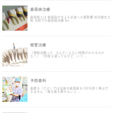
歯周病治療
歯周病とは 歯周病が与える全身への悪影響 担当衛生士
制 当院での歯周病治療 &n ...
根管治療
「神経治療って、なんでこんなに時間がかかるのか
な？」 「何度も通ってるけど、いつ ...
予防歯科
歯磨き「だけ」では虫歯や歯周病を100％防ぐ事はで
きません 「毎日歯を磨かないと ...