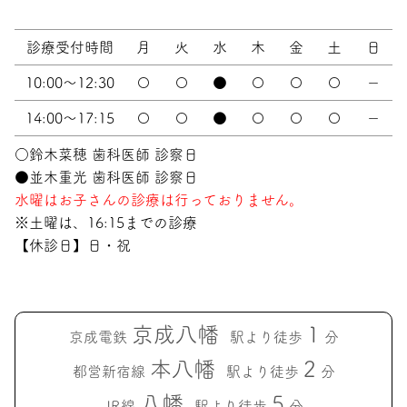
診療受付時間
月
火
水
木
金
土
日
10:00～12:30
〇
〇
●
〇
〇
〇
－
14:00～17:15
〇
〇
●
〇
〇
〇
－
○鈴木菜穂 歯科医師 診察日
●並木重光 歯科医師 診察日
水曜はお子さんの診療は行っておりません。
※土曜は、16:15までの診療
【休診日】日・祝
京成八幡
1
京成電鉄
駅より徒歩
分
本八幡
2
都営新宿線
駅より徒歩
分
八幡
5
JR線
駅より徒歩
分