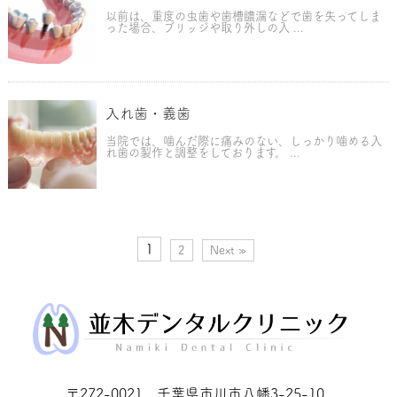
以前は、重度の虫歯や歯槽膿漏などで歯を失ってしま
った場合、ブリッジや取り外しの入 ...
入れ歯・義歯
当院では、噛んだ際に痛みのない、しっかり噛める入
れ歯の製作と調整をしております。 ...
1
2
Next »
〒272-0021 千葉県市川市八幡3-25-10