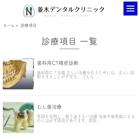
ホーム
>
診療項目
診療項目 一覧
歯科用CT精密診断
歯科用ＣＴ完備 正しい治療を行うためには、正しい診
断をすることが不可欠。 どんな ...
むし歯治療
原因を究明し、繰り返さない治療 虫歯や歯周病になる
のには必ず原因があります。原因 ...