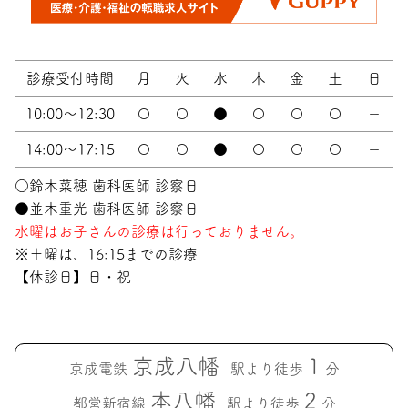
診療受付時間
月
火
水
木
金
土
日
10:00～12:30
〇
〇
●
〇
〇
〇
－
14:00～17:15
〇
〇
●
〇
〇
〇
－
○鈴木菜穂 歯科医師 診察日
●並木重光 歯科医師 診察日
水曜はお子さんの診療は行っておりません。
※土曜は、16:15までの診療
【休診日】日・祝
京成八幡
1
京成電鉄
駅より徒歩
分
本八幡
2
都営新宿線
駅より徒歩
分