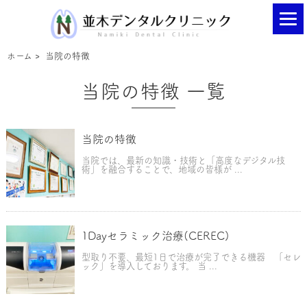
ホーム
>
当院の特徴
当院の特徴 一覧
当院の特徴
当院では、最新の知識・技術と「高度なデジタル技
術」を融合することで、地域の皆様が ...
1Dayセラミック治療(CEREC)
型取り不要、最短1日で治療が完了できる機器 「セレ
ック」を導入しております。 当 ...