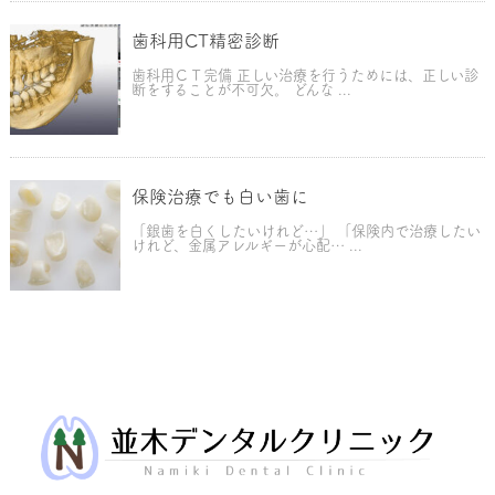
歯科用CT精密診断
歯科用ＣＴ完備 正しい治療を行うためには、正しい診
断をすることが不可欠。 どんな ...
保険治療でも白い歯に
「銀歯を白くしたいけれど…」 「保険内で治療したい
けれど、金属アレルギーが心配… ...